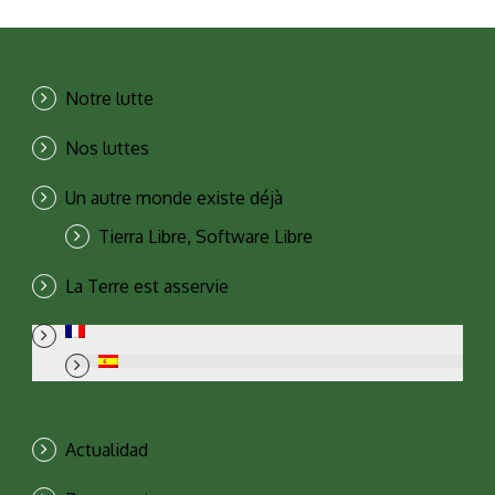
Notre lutte
Nos luttes
Un autre monde existe déjà
Tierra Libre, Software Libre
La Terre est asservie
Actualidad