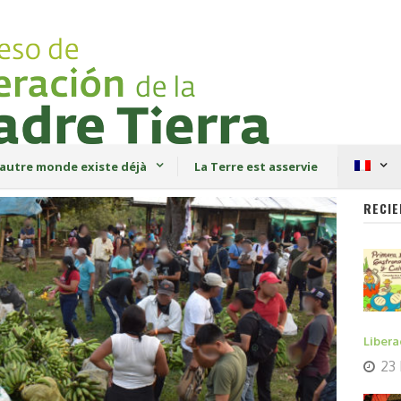
autre monde existe déjà
La Terre est asservie
RECIE
Libera
23