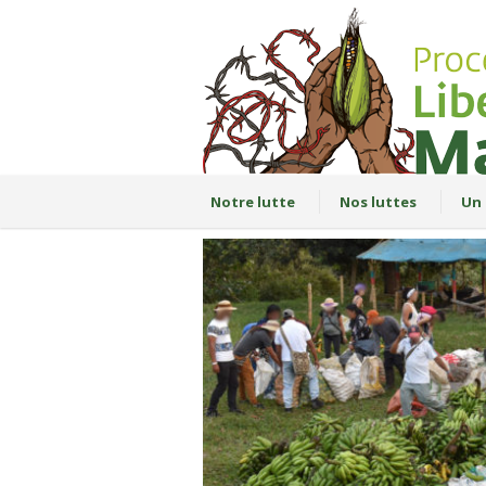
Notre lutte
Nos luttes
Un 