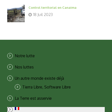
Control territorial en Canaima
18 Juil 2023
Notre lutte
Nos luttes
Un autre monde existe déjà
Tierra Libre, Software Libre
La Terre est asservie