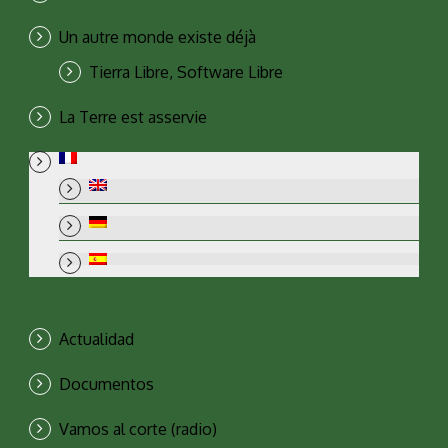
Un autre monde existe déjà
Tierra Libre, Software Libre
La Terre est asservie
Actualidad
Documentos
Vamos al corte (radio)