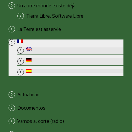
Un autre monde existe déjà
Tierra Libre, Software Libre
La Terre est asservie
Actualidad
Documentos
Vamos al corte (radio)