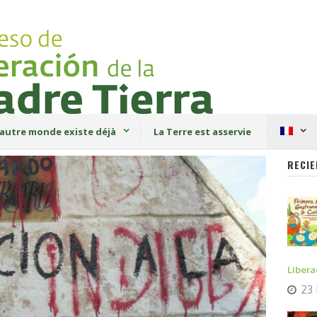
autre monde existe déjà
La Terre est asservie
RECIE
Libera
23