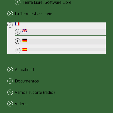
Tierra Libre, Software Libre
La Terre est asservie
Actualidad
Documentos
Vamos al corte (radio)
Videos