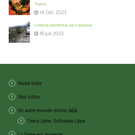
Tierra
14 Déc 2023
Control territorial en Canaima
18 Juil 2023
Notre lutte
Nos luttes
Un autre monde existe déjà
Tierra Libre, Software Libre
La Terre est asservie