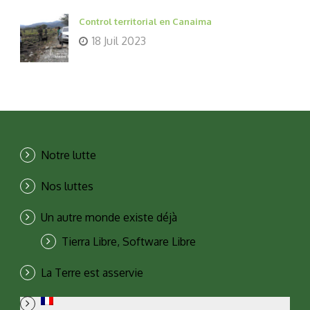
Control territorial en Canaima
18 Juil 2023
Notre lutte
Nos luttes
Un autre monde existe déjà
Tierra Libre, Software Libre
La Terre est asservie