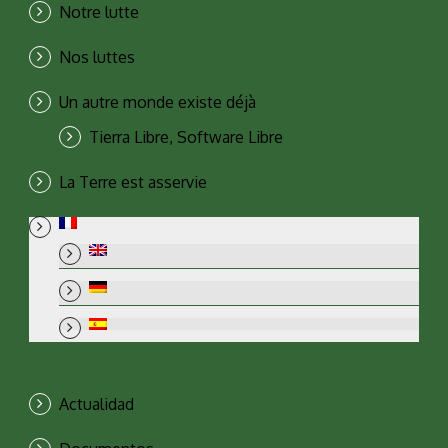
Notre lutte
Nos luttes
Un autre monde existe déjà
Tierra Libre, Software Libre
La Terre est asservie
Actualidad