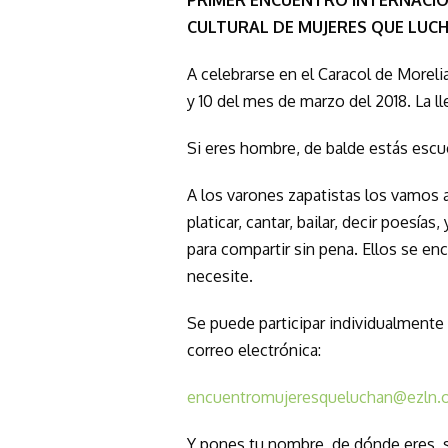
CULTURAL DE MUJERES QUE LUC
A celebrarse en el Caracol de Moreli
y 10 del mes de marzo del 2018. La ll
Si eres hombre, de balde estás esc
A los varones zapatistas los vamos 
platicar, cantar, bailar, decir poesía
para compartir sin pena. Ellos se enc
necesite.
Se puede participar individualmente o
correo electrónica:
encuentromujeresqueluchan@ezln.
Y pones tu nombre, de dónde eres, si