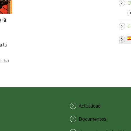
O
 la
C
 la
lucha
Actualidad
Documentos