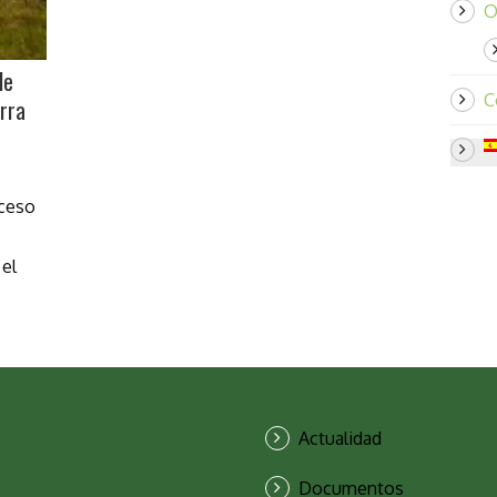
O
le
C
erra
oceso
el
Actualidad
Documentos