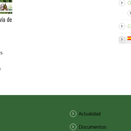
O
vía de
C
os
a
Actualidad
Documentos