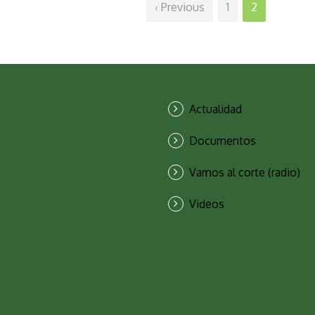
‹ Previous
1
2
Actualidad
Documentos
Vamos al corte (radio)
Videos