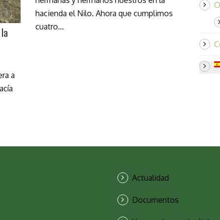
hermanas y hermanos nuestros en la
O
hacienda el Nilo. Ahora que cumplimos
cuatro...
 la
C
era a
acía
s
Actualidad
Documentos