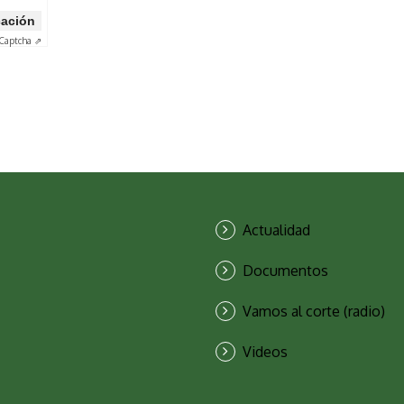
icación
Captcha ⇗
Actualidad
Documentos
Vamos al corte (radio)
Videos