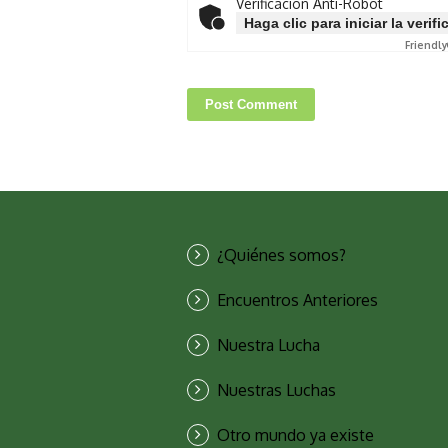
Verificación Anti-Robot
Haga clic para iniciar la verif
Friendly
¿Quiénes somos?
Encuentros Anteriores
Nuestra Lucha
Nuestras Luchas
Otro mundo ya existe