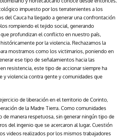
o colombiano y nortecaucano conoce desde entonces.
ológico impuesto por los terratenientes a los
os del Cauca ha llegado a generar una confrontación
blos rompiendo el tejido social, generando
que profundizan el conflicto en nuestro país,
históricamente por la violencia. Rechazamos la
para mostrarnos como los victimarios, poniendo en
generar ese tipo de señalamientos hacia las
n resistencia, este tipo de accionar siempre ha
rte y violencia contra gente y comunidades que
ejercicio de liberación en el territorio de Corinto,
beración de la Madre Tierra. Como comunidades
io de manera respetuosa, sin generar ningún tipo de
bros del ingenio que se acercaron al lugar. Cuestión
los videos realizados por los mismos trabajadores