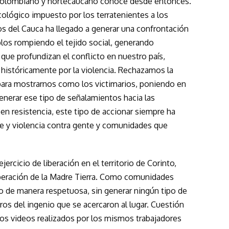
o colombiano y nortecaucano conoce desde entonces.
ológico impuesto por los terratenientes a los
os del Cauca ha llegado a generar una confrontación
blos rompiendo el tejido social, generando
que profundizan el conflicto en nuestro país,
históricamente por la violencia. Rechazamos la
para mostrarnos como los victimarios, poniendo en
generar ese tipo de señalamientos hacia las
n resistencia, este tipo de accionar siempre ha
rte y violencia contra gente y comunidades que
ejercicio de liberación en el territorio de Corinto,
beración de la Madre Tierra. Como comunidades
io de manera respetuosa, sin generar ningún tipo de
bros del ingenio que se acercaron al lugar. Cuestión
los videos realizados por los mismos trabajadores