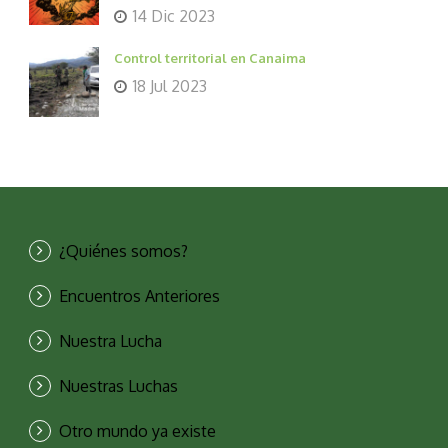
14 Dic 2023
Control territorial en Canaima
18 Jul 2023
¿Quiénes somos?
Encuentros Anteriores
Nuestra Lucha
Nuestras Luchas
Otro mundo ya existe