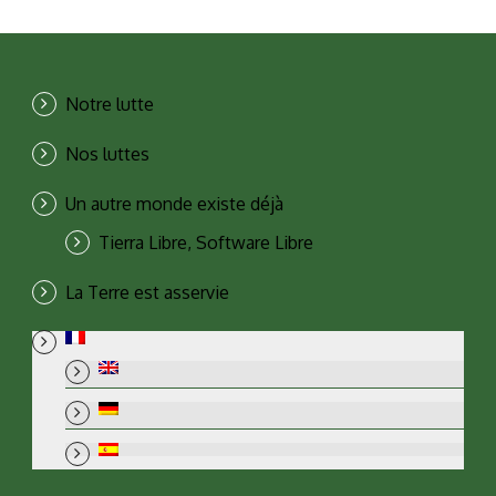
Notre lutte
Nos luttes
Un autre monde existe déjà
Tierra Libre, Software Libre
La Terre est asservie