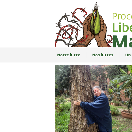
Notre lutte
Nos luttes
Un 