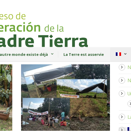
autre monde existe déjà
La Terre est asservie
N
N
U
L