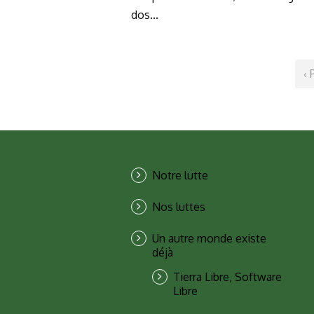
dos...
‹ 
Notre lutte
Nos luttes
Un autre monde existe
déjà
Tierra Libre, Software
Libre