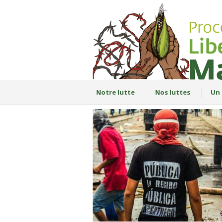
Notre lutte
Nos luttes
Un 