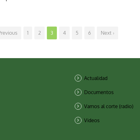
Previous
1
2
3
4
5
6
Next ›
Actualidad
Documentos
Vamos al corte (radio)
Videos