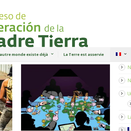
autre monde existe déjà
La Terre est asservie
N
N
U
L