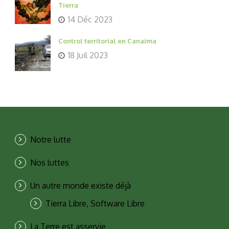
Tierra
14 Déc 2023
Control territorial en Canaima
18 Juil 2023
Notre lutte
Nos luttes
Un autre monde existe déjà
Tierra Libre, Software Libre
La Terre est asservie