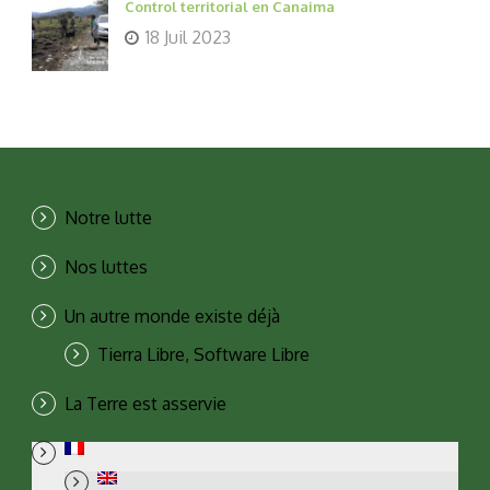
Control territorial en Canaima
18 Juil 2023
Notre lutte
Nos luttes
Un autre monde existe déjà
Tierra Libre, Software Libre
La Terre est asservie