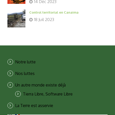
14 Déc 2023
Control territorial en Canaima
18 Juil 2023
Notre lutte
Nos luttes
Un autre monde existe déjà
Tierra Libre, Software Libre
La Terre est asservie