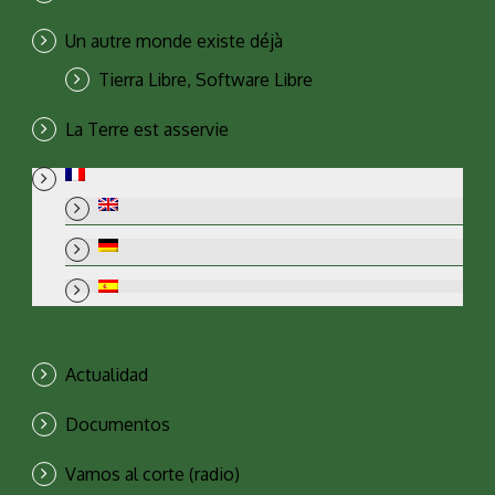
Un autre monde existe déjà
Tierra Libre, Software Libre
La Terre est asservie
Actualidad
Documentos
Vamos al corte (radio)