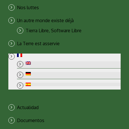
Nos luttes
Un autre monde existe déjà
Tierra Libre, Software Libre
La Terre est asservie
Actualidad
Documentos