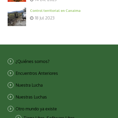
Control territorial en Canaima
18 Jul 2023
¿Quiénes somos?
Encuentros Anteriores
Nuestra Lucha
Nuestras Luchas
Otro mundo ya existe
Tierra Libre, Software Libre