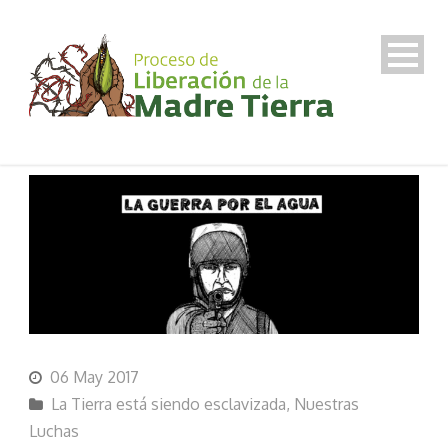
06 May 2017
La Tierra está siendo esclavizada
,
Nuestras
Luchas