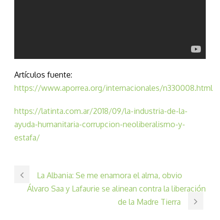
Artículos fuente:
https://www.aporrea.org/internacionales/n330008.html
https://latinta.com.ar/2018/09/la-industria-de-la-
ayuda-humanitaria-corrupcion-neoliberalismo-y-
estafa/
La Albania: Se me enamora el alma, obvio
Álvaro Saa y Lafaurie se alinean contra la liberación
de la Madre Tierra