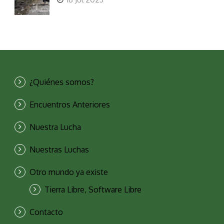
¿Quiénes somos?
Encuentros Anteriores
Nuestra Lucha
Nuestras Luchas
Otro mundo ya existe
Tierra Libre, Software Libre
Contacto