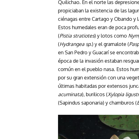
Quilichao. En el norte las depresio
propiciaban la existencia de las lagu
ciénagas entre Cartago y Obando y 
Estos humedales eran de poca profun
(
Pistia stratiotes
) y lotos como
Nym
(
Hydrangea sp.
) y el gramalote (
Pasp
en San Pedro y Guacarí se encontrab
época de la invasión estaban resgua
común en el pueblo nasa. Estos hu
por su gran extensión con una vegeta
últimas habitadas por extensos junc
acuminata
), burilicos (
Xylopia ligustr
(Sapindus saponaria) y chamburos (