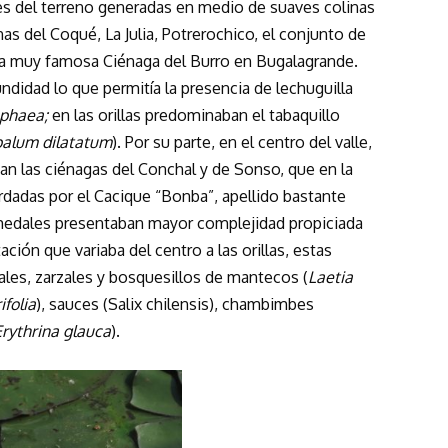
nes del terreno generadas en medio de suaves colinas
nas del Coqué, La Julia, Potrerochico, el conjunto de
la muy famosa Ciénaga del Burro en Bugalagrande.
didad lo que permitía la presencia de lechuguilla
phaea;
en las orillas predominaban el tabaquillo
alum dilatatum
). Por su parte, en el centro del valle,
an las ciénagas del Conchal y de Sonso, que en la
rdadas por el Cacique “Bonba”, apellido bastante
medales presentaban mayor complejidad propiciada
ción que variaba del centro a las orillas, estas
ales, zarzales y bosquesillos de mantecos (
Laetia
ifolia
), sauces (Salix chilensis), chambimbes
Erythrina glauca
).