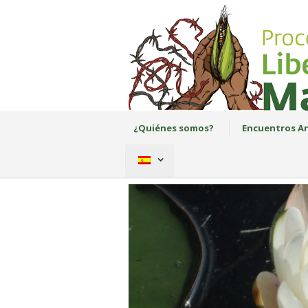
¿Quiénes somos?
Encuentros An