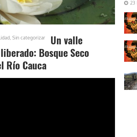
23
Un valle
lidad
,
Sin categorizar
 liberado: Bosque Seco
el Río Cauca