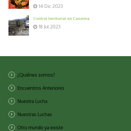
14 Dic 2023
Control territorial en Canaima
18 Jul 2023
¿Quiénes somos?
Encuentros Anteriores
Nuestra Lucha
Nuestras Luchas
Otro mundo ya existe