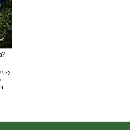
ra?
ros y
n
El