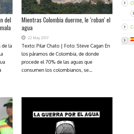
O
n del
Mientras Colombia duerme, le ‘roban’ el
emala
agua
C
22 May 2017
 de la
Texto: Pilar Chato | Foto: Steve Cagan En
la
los páramos de Colombia, de donde
gua
procede el 70% de las aguas que
a
consumen los colombianos, se...