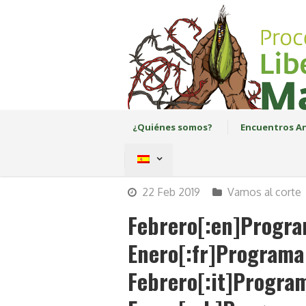
¿Quiénes somos?
Encuentros An
22 Feb 2019
Vamos al corte
Febrero[:en]Progra
Enero[:fr]Programa 
Febrero[:it]Program