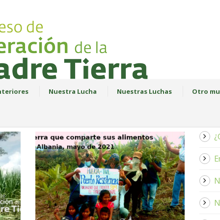
teriores
Nuestra Lucha
Nuestras Luchas
Otro mu
¿
E
N
N