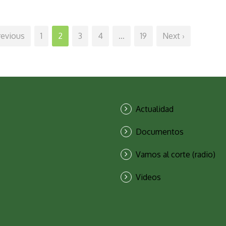
revious
1
2
3
4
…
19
Next ›
Actualidad
Documentos
Vamos al corte (radio)
Videos