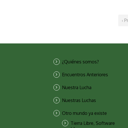
‹ P
¿Quiénes somos?
Encuentros Anteriores
Nuestra Lucha
Nuestras Luchas
Otro mundo ya existe
Tierra Libre, Software